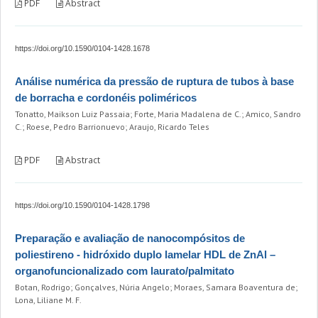
PDF
Abstract
https://doi.org/10.1590/0104-1428.1678
Análise numérica da pressão de ruptura de tubos à base
de borracha e cordonéis poliméricos
Tonatto, Maikson Luiz Passaia; Forte, Maria Madalena de C.; Amico, Sandro
C.; Roese, Pedro Barrionuevo; Araujo, Ricardo Teles
PDF
Abstract
https://doi.org/10.1590/0104-1428.1798
Preparação e avaliação de nanocompósitos de
poliestireno - hidróxido duplo lamelar HDL de ZnAl –
organofuncionalizado com laurato/palmitato
Botan, Rodrigo; Gonçalves, Núria Angelo; Moraes, Samara Boaventura de;
Lona, Liliane M. F.