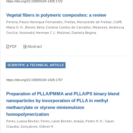
https://doi.org/10.1590/0104-1428.1722
Vegetal fibers in polymeric composites: a review
Pereira, Paulo Henrique Fernandes; Freitas, Morsyleide de Freitas; Cioffi,
Maria O. H.; Benini, Kelly Cristina Coelho de Carvalho; Milanese, Andressa
Cecília; Voorwald, Herman C. J.; Mulinari, Daniela Regina
PDF
Abstract
SCIENTIFIC & TECHNICAL ARTICLE
https://doi.org/10.1590/0104-1428.1707
Preparation of PLLA/PMMA and PLLA/PS binary blend
nanoparticles by incorporation of PLLA in methyl
methacrylate or styrene miniemulsion
homopolymerization
Peres, Luana Becker; Peres, Laize Becker; Araújo, Pedro H. H.; Sayer,
Claudia; Gonçalves, Odinei H.