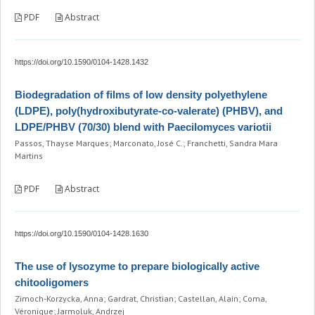
PDF
Abstract
https://doi.org/10.1590/0104-1428.1432
Biodegradation of films of low density polyethylene
(LDPE), poly(hydroxibutyrate-co-valerate) (PHBV), and
LDPE/PHBV (70/30) blend with Paecilomyces variotii
Passos, Thayse Marques; Marconato, José C.; Franchetti, Sandra Mara
Martins
PDF
Abstract
https://doi.org/10.1590/0104-1428.1630
The use of lysozyme to prepare biologically active
chitooligomers
Zimoch-Korzycka, Anna; Gardrat, Christian; Castellan, Alain; Coma,
Véronique; Jarmoluk, Andrzej