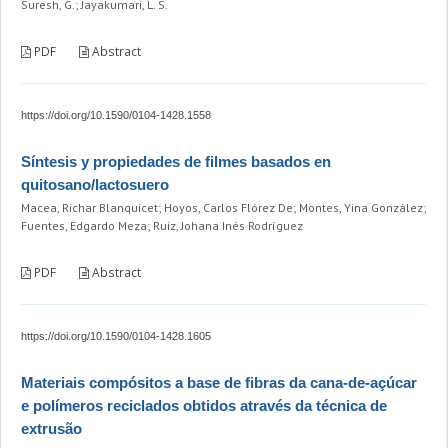
Suresh, G.; Jayakumari, L. S.
PDF
Abstract
https://doi.org/10.1590/0104-1428.1558
Síntesis y propiedades de filmes basados en
quitosano/lactosuero
Macea, Richar Blanquicet; Hoyos, Carlos Flórez De; Montes, Yina González;
Fuentes, Edgardo Meza; Ruiz, Johana Inés Rodríguez
PDF
Abstract
https://doi.org/10.1590/0104-1428.1605
Materiais compósitos a base de fibras da cana-de-açúcar
e polímeros reciclados obtidos através da técnica de
extrusão