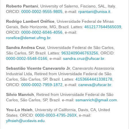
Roberto Pantani
, University of Salerno, Fisciano, SAL, Italy.
ORCID:
0000-0002-9555-9805
, e-mail:
rpantani@unisa.it
.
Rodrigo Lambert Oréfice
, Universidade Federal de Minas
Gerais, Belo Horizonte, MG, Brazil. Lattes:
4612177644565039
,
ORCID:
0000-0002-6046-4056
, e-mail:
rorefice@demet.ufmg.br
.
Sandra Andrea Cruz
, Universidade Federal de São Carlos,
São Carlos, SP, Brazil. Lattes:
9632409046763256
, ORCID:
0000-0002-5548-0166
, e-mail:
sandra.cruz@ufscar.br
.
Sebastião Vicente Canevarolo Jr
, Canevarolo Assessoria
Industrial Ltda, Retired from Universidade Federal de São
Carlos, São Carlos, SP, Brazil. Lattes:
4153664441338178
,
ORCID:
0000-0002-7959-1872
, e-mail:
caneva@ufscar.br
.
Silvio Manrich
, Retired from Universidade Federal de São
Carlos, São Carlos, SP, Brazil. e-mail:
ssmanrich@gmail.com
.
You-Lo Hsieh
, University of California, Davis, CA, United
States. ORCID:
0000-0003-4795-260X
, e-mail:
ylhsieh@ucdavis.edu
.