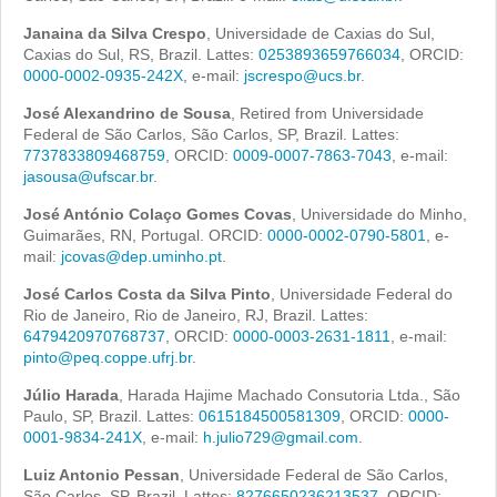
Janaina da Silva Crespo
, Universidade de Caxias do Sul,
Caxias do Sul, RS, Brazil. Lattes:
0253893659766034
, ORCID:
0000-0002-0935-242X
, e-mail:
jscrespo@ucs.br
.
José Alexandrino de Sousa
, Retired from Universidade
Federal de São Carlos, São Carlos, SP, Brazil. Lattes:
7737833809468759
, ORCID:
0009-0007-7863-7043
, e-mail:
jasousa@ufscar.br
.
José António Colaço Gomes Covas
, Universidade do Minho,
Guimarães, RN, Portugal. ORCID:
0000-0002-0790-5801
, e-
mail:
jcovas@dep.uminho.pt
.
José Carlos Costa da Silva Pinto
, Universidade Federal do
Rio de Janeiro, Rio de Janeiro, RJ, Brazil. Lattes:
6479420970768737
, ORCID:
0000-0003-2631-1811
, e-mail:
pinto@peq.coppe.ufrj.br
.
Júlio Harada
, Harada Hajime Machado Consutoria Ltda., São
Paulo, SP, Brazil. Lattes:
0615184500581309
, ORCID:
0000-
0001-9834-241X
, e-mail:
h.julio729@gmail.com
.
Luiz Antonio Pessan
, Universidade Federal de São Carlos,
São Carlos, SP, Brazil. Lattes:
8276650236213537
, ORCID: