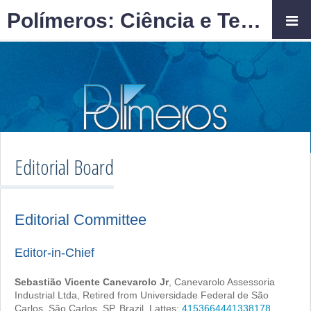
Polímeros: Ciência e Tecnologia
Editorial Board
Editorial Committee
Editor-in-Chief
Sebastião Vicente Canevarolo Jr
, Canevarolo Assessoria
Industrial Ltda, Retired from Universidade Federal de São
Carlos, São Carlos, SP, Brazil. Lattes:
4153664441338178
,