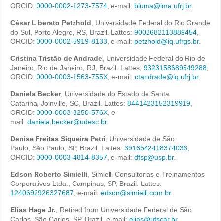
ORCID:
0000-0002-1273-7574
, e-mail:
bluma@ima.ufrj.br
.
César Liberato Petzhold
, Universidade Federal do Rio Grande
do Sul, Porto Alegre, RS, Brazil. Lattes:
9002682113889454
,
ORCID:
0000-0002-5919-8133
, e-mail:
petzhold@iq.ufrgs.br
.
Cristina Tristão de Andrade
, Universidade Federal do Rio de
Janeiro, Rio de Janeiro, RJ, Brazil. Lattes:
9323158689549288
,
ORCID:
0000-0003-1563-755X
, e-mail:
ctandrade@iq.ufrj.br
.
Daniela Becker
, Universidade do Estado de Santa
Catarina, Joinville, SC, Brazil. Lattes:
8441423152319919
,
ORCID:
0000-0003-3250-576X
, e-
mail:
daniela.becker@udesc.br
.
Denise Freitas Siqueira Petri
, Universidade de São
Paulo, São Paulo, SP, Brazil. Lattes:
3916542418374036
,
ORCID:
0000-0003-4814-8357
, e-mail:
dfsp@usp.br
.
Edson Roberto Simielli
, Simielli Consultorias e Treinamentos
Corporativos Ltda., Campinas, SP, Brazil. Lattes:
1240692926327687
, e-mail:
edson@simielli.com.br
.
Elias Hage Jr.
, Retired from Universidade Federal de São
Carlos, São Carlos, SP, Brazil. e-mail:
elias@ufscar.br
.