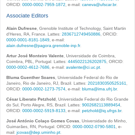
ORCID:
0000-0002-7959-1872
, e-mail:
caneva@ufscar.br
.
Associate Editors
Alain Dufresne
, Grenoble Institute of Technology, Saint Martin
d'Heres, RA, France. Lattes:
2836712749450886
, ORCID:
0000-0001-8181-1849
, e-mail:
alain.dufresne@pagora.grenoble-inp.fr
.
Artur José Monteiro Valente
, Universidade de Coimbra,
Coimbra, PBL, Portugal. Lattes:
4445022126202875
, ORCID:
0000-0002-4612-7686
, e-mail:
avalente@ci.uc.pt
.
Bluma Guenther Soares
, Universidade Federal do Rio de
Janeiro, Rio de Janeiro, RJ, Brazil. Lattes:
2021830350525161
,
ORCID:
0000-0002-1273-7574
, e-mail:
bluma@ima.ufrj.br
.
César Liberato Petzhold
, Universidade Federal do Rio Grande
do Sul, Porto Alegre, RS, Brazil. Lattes:
9002682113889454
,
ORCID:
0000-0002-5919-8133
, e-mail:
petzhold@iq.ufrgs.br
.
José António Colaço Gomes Covas
, Universidade do Minho,
Guimarães, RN, Portugal. ORCID:
0000-0002-0790-5801
, e-
mail:
jcovas@dep.uminho.pt
.