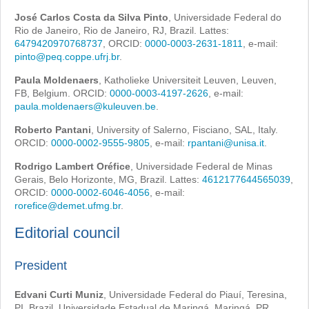
José Carlos Costa da Silva Pinto
, Universidade Federal do
Rio de Janeiro, Rio de Janeiro, RJ, Brazil. Lattes:
6479420970768737
, ORCID:
0000-0003-2631-1811
, e-mail:
pinto@peq.coppe.ufrj.br
.
Paula Moldenaers
, Katholieke Universiteit Leuven, Leuven,
FB, Belgium. ORCID:
0000-0003-4197-2626
, e-mail:
paula.moldenaers@kuleuven.be
.
Roberto Pantani
, University of Salerno, Fisciano, SAL, Italy.
ORCID:
0000-0002-9555-9805
, e-mail:
rpantani@unisa.it
.
Rodrigo Lambert Oréfice
, Universidade Federal de Minas
Gerais, Belo Horizonte, MG, Brazil. Lattes:
4612177644565039
,
ORCID:
0000-0002-6046-4056
, e-mail:
rorefice@demet.ufmg.br
.
Editorial council
President
Edvani Curti Muniz
, Universidade Federal do Piauí, Teresina,
PI, Brazil, Universidade Estadual de Maringá, Maringá, PR,