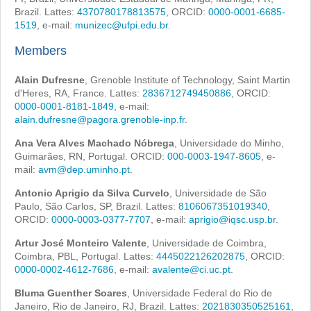
Brazil. Lattes:
4370780178813575
, ORCID:
0000-0001-6685-
1519
, e-mail:
munizec@ufpi.edu.br
.
Members
Alain Dufresne
, Grenoble Institute of Technology, Saint Martin
d'Heres, RA, France. Lattes:
2836712749450886
, ORCID:
0000-0001-8181-1849
, e-mail:
alain.dufresne@pagora.grenoble-inp.fr
.
Ana Vera Alves Machado Nóbrega
, Universidade do Minho,
Guimarães, RN, Portugal. ORCID:
000-0003-1947-8605
, e-
mail:
avm@dep.uminho.pt
.
Antonio Aprigio da Silva Curvelo
, Universidade de São
Paulo, São Carlos, SP, Brazil. Lattes:
8106067351019340
,
ORCID:
0000-0003-0377-7707
, e-mail:
aprigio@iqsc.usp.br
.
Artur José Monteiro Valente
, Universidade de Coimbra,
Coimbra, PBL, Portugal. Lattes:
4445022126202875
, ORCID:
0000-0002-4612-7686
, e-mail:
avalente@ci.uc.pt
.
Bluma Guenther Soares
, Universidade Federal do Rio de
Janeiro, Rio de Janeiro, RJ, Brazil. Lattes:
2021830350525161
,