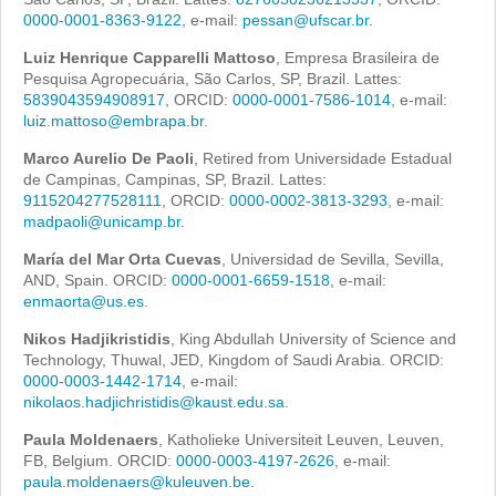
0000-0001-8363-9122
, e-mail:
pessan@ufscar.br
.
Luiz Henrique Capparelli Mattoso
, Empresa Brasileira de
Pesquisa Agropecuária, São Carlos, SP, Brazil. Lattes:
5839043594908917
, ORCID:
0000-0001-7586-1014
, e-mail:
luiz.mattoso@embrapa.br
.
Marco Aurelio De Paoli
, Retired from Universidade Estadual
de Campinas, Campinas, SP, Brazil. Lattes:
9115204277528111
, ORCID:
0000-0002-3813-3293
, e-mail:
madpaoli@unicamp.br
.
María del Mar Orta Cuevas
, Universidad de Sevilla, Sevilla,
AND, Spain. ORCID:
0000-0001-6659-1518
, e-mail:
enmaorta@us.es
.
Nikos Hadjikristidis
, King Abdullah University of Science and
Technology, Thuwal, JED, Kingdom of Saudi Arabia. ORCID:
0000-0003-1442-1714
, e-mail:
nikolaos.hadjichristidis@kaust.edu.sa
.
Paula Moldenaers
, Katholieke Universiteit Leuven, Leuven,
FB, Belgium. ORCID:
0000-0003-4197-2626
, e-mail:
paula.moldenaers@kuleuven.be
.