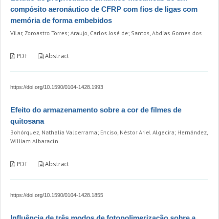
compósito aeronáutico de CFRP com fios de ligas com
memória de forma embebidos
Vilar, Zoroastro Torres; Araujo, Carlos José de; Santos, Abdias Gomes dos
PDF
Abstract
https://doi.org/10.1590/0104-1428.1993
Efeito do armazenamento sobre a cor de filmes de
quitosana
Bohórquez, Nathalia Valderrama; Enciso, Néstor Ariel Algecira; Hernández,
William Albaracín
PDF
Abstract
https://doi.org/10.1590/0104-1428.1855
Influência de três modos de fotopolimerização sobre a