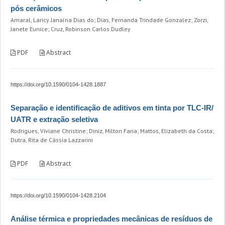
pós cerâmicos
Amaral, Laricy Janaína Dias do; Dias, Fernanda Trindade Gonzalez; Zorzi,
Janete Eunice; Cruz, Robinson Carlos Dudley
PDF
Abstract
https://doi.org/10.1590/0104-1428.1887
Separação e identificação de aditivos em tinta por TLC-IR/
UATR e extração seletiva
Rodrigues, Viviane Christine; Diniz, Milton Faria; Mattos, Elizabeth da Costa;
Dutra, Rita de Cássia Lazzarini
PDF
Abstract
https://doi.org/10.1590/0104-1428.2104
Análise térmica e propriedades mecânicas de resíduos de