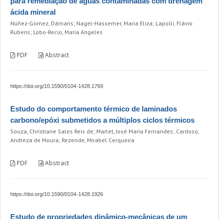
para remediação de águas contaminadas com drenagem
ácida mineral
Núñez-Gómez, Dámaris; Nagel-Hassemer, Maria Eliza; Lapolli, Flávio
Rubens; Lobo-Recio, Maria Ángeles
PDF
Abstract
https://doi.org/10.1590/0104-1428.1769
Estudo do comportamento térmico de laminados
carbono/epóxi submetidos a múltiplos ciclos térmicos
Souza, Christiane Sales Reis de; Marlet, José Maria Fernandes; Cardoso,
Andreza de Moura; Rezende, Mirabel Cerqueira
PDF
Abstract
https://doi.org/10.1590/0104-1428.1926
Estudo de propriedades dinâmico-mecânicas de um