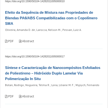
https://doi.org/10.1590/S0104-14282011005000010
Efeito da Sequência de Mistura nas Propriedades de
Blendas PA6/ABS Compatibilizadas com o Copolímero
SMA
Oliveira, Amanda D. de; Larocca, Nelson M.; Pessan, Luiz A.
PDF
Abstract
https://doi.org/10.1590/S0104-14282011005000017
Síntese e Caracterização de Nanocompósitos Esfoliados
de Poliestireno – Hidróxido Duplo Lamelar Via
Polimerização In Situ
Botan, Rodrigo; Nogueira, Telma R.; Lona, Liliane M. F.; Wypych, Fernando
PDF
Abstract