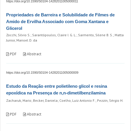
https://doi.org/10.1590/S0104-14282011005000011
Propriedades de Barreira e Solubilidade de Filmes de
Amido de Ervilha Associado com Goma Xantana e
Glicerol
Zocchi, Silvio S.; Sarantópoulos, Claire I. G. L.; Sarmento, Silene B. S.; Matta
Junior, Manoel D. da
PDF
Abstract
https://doi.org/10.1590/S0104-14282011005000009
Estudo da Reação entre polietileno glicol e resina
epoxídica na Presença de n,n-dimetilbenzilamina
Zacharuk, Mario; Becker, Daniela; Coelho, Luiz Antonio F.; Pezzin, Sérgio H.
PDF
Abstract