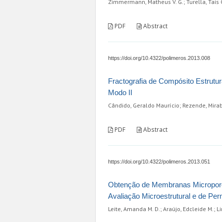
Zimmermann, Matheus V. G.; Turella, Tais C.
PDF
Abstract
https://doi.org/10.4322/polimeros.2013.008
Fractografia de Compósito Estrutu
Modo II
Cândido, Geraldo Maurício; Rezende, Mirab
PDF
Abstract
https://doi.org/10.4322/polimeros.2013.051
Obtenção de Membranas Microporosa
Avaliação Microestrutural e de P
Leite, Amanda M. D.; Araújo, Edcleide M.; Li