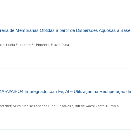
reira de Membranas Obtidas a partir de Dispersões Aquosas à Base
cia, Maria Elizabeth F.; Pimenta, Flavia Duta
-Al/AlPO4 Impregnado com Fe, Al – Utilização na Recuperação de
etzker; Silva, Sheise Fonseca L. da; Casqueira, Rui de Góes; Costa, Dilma A.