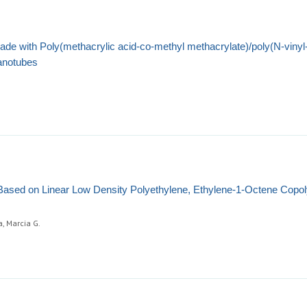
de with Poly(methacrylic acid-co-methyl methacrylate)/poly(N‑vinyl
Nanotubes
Based on Linear Low Density Polyethylene, Ethylene-1-Octene Copo
a, Marcia G.