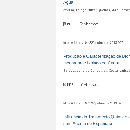
Água
Aversa, Thiago Muza; Queirós, Yure Gomes d
PDF
Abstract
https://doi.org/10.4322/polimeros.2013.007
Produção e Caracterização de Bio
theobromae Isolado do Cacau
Borges, Josileide Gonçalves; Costa, Larissa 
PDF
Abstract
https://doi.org/10.4322/polimeros.2013.071
Influência do Tratamento Químico d
sem Agente de Expansão