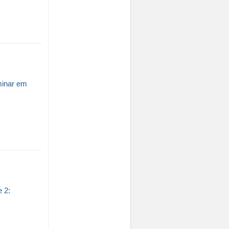
minar em
 2: