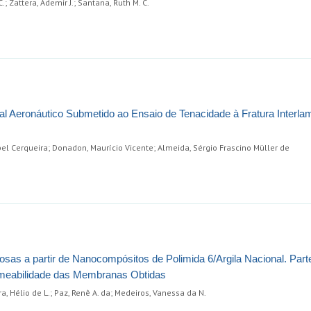
; Zattera, Ademir J.; Santana, Ruth M. C.
ral Aeronáutico Submetido ao Ensaio de Tenacidade à Fratura Interla
el Cerqueira; Donadon, Maurício Vicente; Almeida, Sérgio Frascino Müller de
s a partir de Nanocompósitos de Polimida 6/Argila Nacional. Parte
ermeabilidade das Membranas Obtidas
ra, Hélio de L.; Paz, Renê A. da; Medeiros, Vanessa da N.