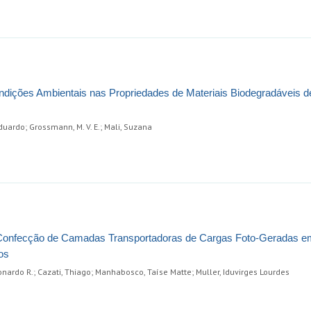
ndições Ambientais nas Propriedades de Materiais Biodegradáveis 
duardo; Grossmann, M. V. E.; Mali, Suzana
a Confecção de Camadas Transportadoras de Cargas Foto-Geradas e
os
nardo R.; Cazati, Thiago; Manhabosco, Taíse Matte; Muller, Iduvirges Lourdes