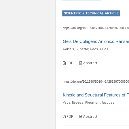
SCIENTIFIC & TECHNICAL ARTICLE
https://doi.org/10.1590/S0104-1428199700030
Géis De Colágeno Aniônico:Ransan
Goissis, Gilberto; Góes, Júlio C.
PDF
Abstract
https://doi.org/10.1590/S0104-1428199700030
Kinetic and Structural Features of 
Vega, Rebeca; Rieumont, Jacques
PDF
Abstract