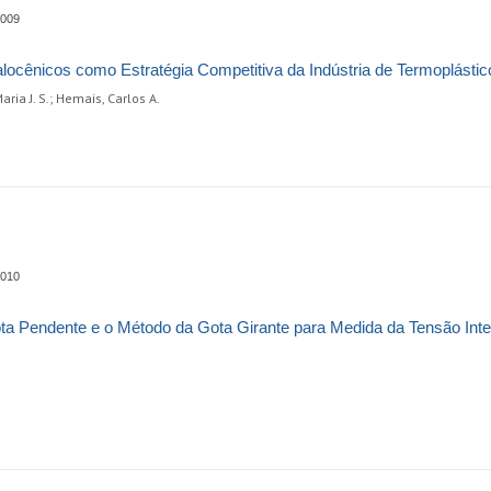
0009
alocênicos como Estratégia Competitiva da Indústria de Termoplástic
Maria J. S.; Hemais, Carlos A.
0010
 Pendente e o Método da Gota Girante para Medida da Tensão Interf