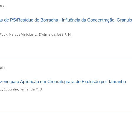
0008
 de PS/Resíduo de Borracha - Influência da Concentração, Granulo
Fook, Marcus Vinicius L.; D'Almeida, José R. M.
0011
enzeno para Aplicação em Cromatogralia de Exclusão por Tamanho
L.; Coutinho, Fernanda M. B.