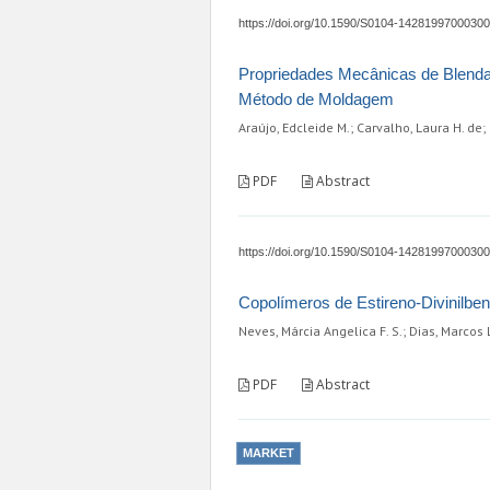
https://doi.org/10.1590/S0104-1428199700030
Propriedades Mecânicas de Blendas
Método de Moldagem
Araújo, Edcleide M.; Carvalho, Laura H. de; 
PDF
Abstract
https://doi.org/10.1590/S0104-1428199700030
Copolímeros de Estireno-Divinilb
Neves, Márcia Angelica F. S.; Dias, Marcos 
PDF
Abstract
MARKET