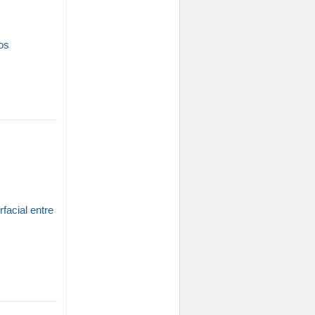
os
acial entre