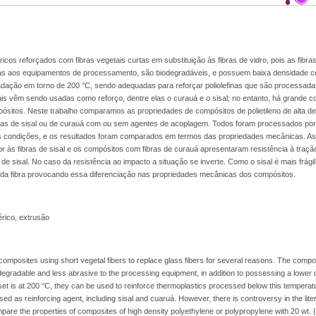
cos reforçados com fibras vegetais curtas em substituição às fibras de vidro, pois as fibras
vas aos equipamentos de processamento, são biodegradáveis, e possuem baixa densidade 
gradação em torno de 200 °C, sendo adequadas para reforçar poliolefinas que são processada
ais vêm sendo usadas como reforço, dentre elas o curauá e o sisal; no entanto, há grande c
mpósitos. Neste trabalho comparamos as propriedades de compósitos de polietileno de alta d
tas de sisal ou de curauá com ou sem agentes de acoplagem. Todos foram processados por
 condições, e os resultados foram comparados em termos das propriedades mecânicas. As 
r às fibras de sisal e os compósitos com fibras de curauá apresentaram resistência à tração
de sisal. No caso da resistência ao impacto a situação se inverte. Como o sisal é mais frági
da fibra provocando essa diferenciação nas propriedades mecânicas dos compósitos.
érico, extrusão
 composites using short vegetal fibers to replace glass fibers for several reasons. The compos
gradable and less abrasive to the processing equipment, in addition to possessing a lower d
nset is at 200 °C, they can be used to reinforce thermoplastics processed below this tempera
d as reinforcing agent, including sisal and cuaruá. However, there is controversy in the lite
pare the properties of composites of high density polyethylene or polypropylene with 20 wt. (