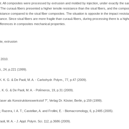
ent. All composites were processed by extrusion and molded by injection, under exactly the sa
he curauá fibers presented a higher tensile resistance than the sisal fibers, and the compos
esistance compared to the sisal fiber composites. The situation is opposite in the impact resista
ance. Since sisal fibers are more fragile than curauá fibers, during processing there is a highe
ifferences in composites mechanical properties.
te, extrusion
 2010.
i., 24, p.221 (1999).
 K. K. G. & De Paoli, M. A. - Carbohydr. Polym., 77, p.47 (2009).
K. K. G. & De Paoli, M. A. - Polímeros, 19, p.31 (2009).
aser als Konstruktionswerkstof ?”, Verlag Dr. Köster, Berlin, p.159 (1999).
 Razera, I. A. T.; Castellan, A. and Frollini, E. - Biomacromology, 6, p.2485 (2005).
aoli, M. A. - J. Appl. Polym. Sci. 112, p.3686 (2009).