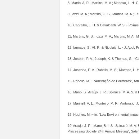
8. Martin, A. R.; Martins, M. A.; Mattoso, L. H. C
9. Iozzi, M. A.; Martins, G. S.; Martins, M. A.; F
10. Carvalho, L. H. & Cavalcanti, W. S. - Políme
11. Martins, G. S.; Iozzi. M. A.; Martins. M. A.; 
12. Iannace, S.; Ali, R. & Nicolais, L. - J. Appl.
13. Joseph, P. V.; Joseph, K. & Thomas, S. - C
14. Josepha, P. V.; Rabello, M. S.; Mattoso, L.
15. Rabello, M. – “Aditivação de Polimeros”, Artl
16. Mano, B.; Araújo, J. R.; Spinacé, M. A. S. &
17. Marinelli, A. L.; Monteiro, M. R.; Ambrosio, 
18. Hughes, M. – in: “Low Environmental Impac
19. Araujo, J. R.; Mano, B. I. S.; Spinacé, M. A.
Processing Society 24th Annual Meeting”, Saler