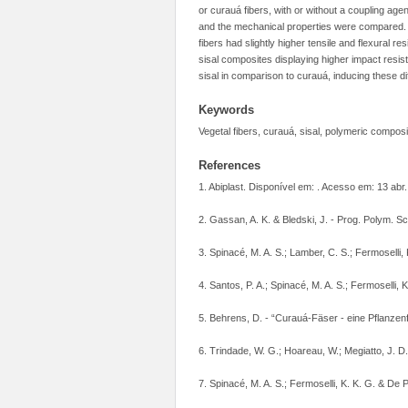
or curauá fibers, with or without a coupling ag
and the mechanical properties were compared. T
fibers had slightly higher tensile and flexural r
sisal composites displaying higher impact resist
sisal in comparison to curauá, inducing these d
Keywords
Vegetal fibers, curauá, sisal, polymeric composi
References
1. Abiplast. Disponível em:
. Acesso em: 13 abr.
2. Gassan, A. K. & Bledski, J. - Prog. Polym. Sc
3. Spinacé, M. A. S.; Lamber, C. S.; Fermoselli,
4. Santos, P. A.; Spinacé, M. A. S.; Fermoselli, 
5. Behrens, D. - “Curauá-Fäser - eine Pflanzenf
6. Trindade, W. G.; Hoareau, W.; Megiatto, J. D.;
7. Spinacé, M. A. S.; Fermoselli, K. K. G. & De P