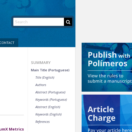
CONTACT
SUMMARY
Main Title (Portuguese)
Title (English)
Authors
Abstract (Portuguese)
Keywords (Portuguese)
Abstract (English)
Keywords (English)
References
umX Metrics