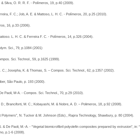
. & Silva, O. R. R. F. - Polímeros, 19, p.40 (2009).
erreira, F. C.; Job, A. E. & Mattoso, L. H. C. - Polímeros, 20, p.25 (2010).
ros, 16, p.33 (2006).
Mattoso. L. H. C. & Ferreira F. C. - Polímeros, 14, p.326 (2004).
 Polym. Sci., 79, p.1084 (2001)
ompos. Sci. Technol., 59, p.1625 (1999).
 H. C.; Josepha, K. & Thomas, S. – Compos. Sci. Technol., 62, p.1357 (2002).
iber, São Paulo, p. 193 (2000).
 De Paoli, M-A. - Compos. Sci. Technol., 70, p.29 (2010).
J. D.; Branciforti, M. C.; Kobayashi, M. & Nobre, A. D. – Polimeros, 18, p.92 (2008).
t Polymers”, N. Tucker & M. Johnson (Eds)., Rapra Technology, Shawbury, p. 80 (2004).
 S. & De Paoli, M.-A. - “Vegetal biomicrofibril polyolefin composites prepared by extrusion”, in
no, p.1-6 (2008).