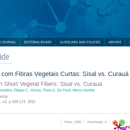
E JOURNAL
EDITORIAL BOARD
GUIDELINES AND POLICIES
ARCHIVE
icle
 com Fibras Vegetais Curtas: Sisal vs. Curauá
h Short Vegetal Fibers: Sisal vs. Curauá
nardino, Filippe C.
;
Grossi, Thais A.
;
De Paoli, Marco-Aurélio
00036
1, n3,
p.168-174, 2011
Views: 2650
Downloads: 0
Pl