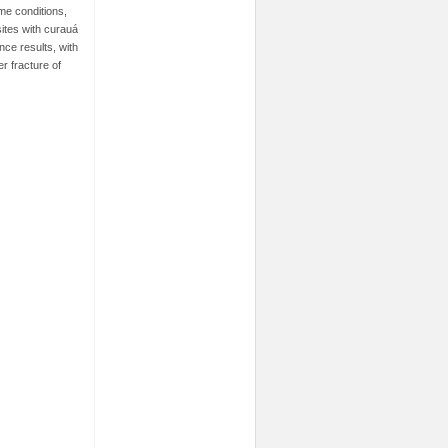
me conditions,
ites with curauá
nce results, with
r fracture of