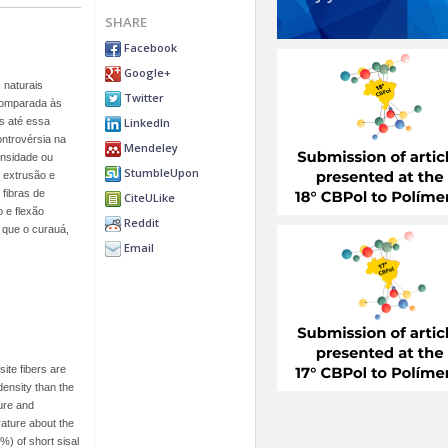
SHARE
Facebook
Google+
 naturais
Twitter
comparada às
LinkedIn
s até essa
ontrovérsia na
Mendeley
ensidade ou
StumbleUpon
 extrusão e
fibras de
CiteULike
 e flexão
Reddit
l que o curauá,
Email
ite fibers are
ensity than the
ture and
rature about the
%) of short sisal