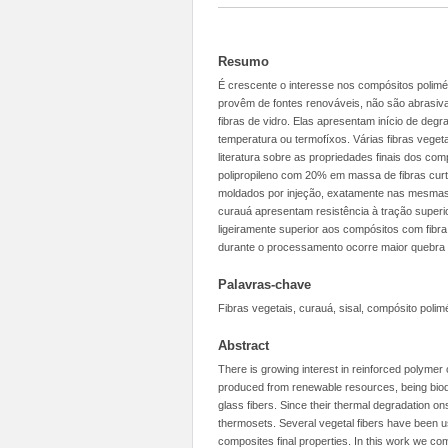
Resumo
É crescente o interesse nos compósitos poliméri
provêm de fontes renováveis, não são abrasi
fibras de vidro. Elas apresentam início de de
temperatura ou termofíxos. Várias fibras veget
literatura sobre as propriedades finais dos co
polipropileno com 20% em massa de fibras cur
moldados por injeção, exatamente nas mesmas
curauá apresentam resistência à tração superio
ligeiramente superior aos compósitos com fibra 
durante o processamento ocorre maior quebra 
Palavras-chave
Fibras vegetais, curauá, sisal, compósito polim
Abstract
There is growing interest in reinforced polymer
produced from renewable resources, being biode
glass fibers. Since their thermal degradation o
thermosets. Several vegetal fibers have been use
composites final properties. In this work we com