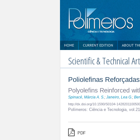
HOME
CURRENT EDITION
ABOUT TH
Scientific & Technical Art
Poliolefinas Reforçadas
Polyolefins Reinforced wit
Spinacé, Márcia A. S.
;
Janeiro, Lea G.
;
Ber
http://dx.doi.org/10.1590/S0104-142820110050
Polímeros: Ciência e Tecnologia,
vol.2
PDF