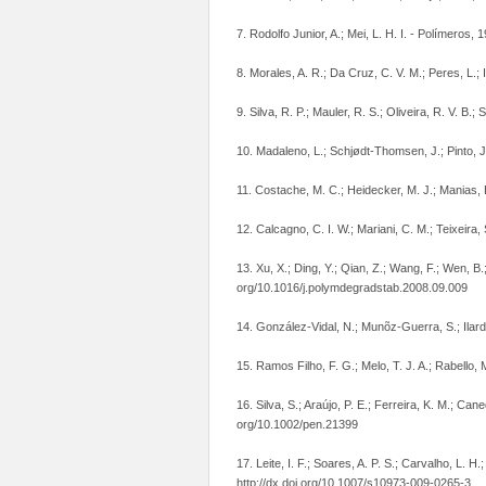
7. Rodolfo Junior, A.; Mei, L. H. I. - Polímeros, 1
8. Morales, A. R.; Da Cruz, C. V. M.; Peres, L.; 
9. Silva, R. P.; Mauler, R. S.; Oliveira, R. V. B.;
10. Madaleno, L.; Schjødt-Thomsen, J.; Pinto, J
11. Costache, M. C.; Heidecker, M. J.; Manias, E
12. Calcagno, C. I. W.; Mariani, C. M.; Teixeira,
13. Xu, X.; Ding, Y.; Qian, Z.; Wang, F.; Wen, B
org/10.1016/j.polymdegradstab.2008.09.009
14. González-Vidal, N.; Munõz-Guerra, S.; Ilardu
15. Ramos Filho, F. G.; Melo, T. J. A.; Rabello, 
16. Silva, S.; Araújo, P. E.; Ferreira, K. M.; Ca
org/10.1002/pen.21399
17. Leite, I. F.; Soares, A. P. S.; Carvalho, L. H
http://dx.doi.org/10.1007/s10973-009-0265-3