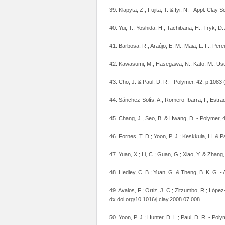
39. Klapyta, Z.; Fujita, T. & Iyi, N. - Appl. Cla
40. Yui, T.; Yoshida, H.; Tachibana, H.; Tryk, D
41. Barbosa, R.; Araújo, E. M.; Maia, L. F.; Perei
42. Kawasumi, M.; Hasegawa, N.; Kato, M.; Usuk
43. Cho, J. & Paul, D. R. - Polymer, 42, p.1083
44. Sánchez-Solís, A.; Romero-Ibarra, I.; Estra
45. Chang, J., Seo, B. & Hwang, D. - Polymer, 
46. Fornes, T. D.; Yoon, P. J.; Keskkula, H. & 
47. Yuan, X.; Li, C.; Guan, G.; Xiao, Y. & Zhang
48. Hedley, C. B.; Yuan, G. & Theng, B. K. G. - A
49. Avalos, F.; Ortiz, J. C.; Zitzumbo, R.; López
dx.doi.org/10.1016/j.clay.2008.07.008
50. Yoon, P. J.; Hunter, D. L.; Paul, D. R. - Po