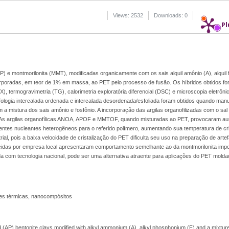
Views: 2532
Downloads: 0
Pl
 AP) e montmorilonita (MMT), modificadas organicamente com os sais alquil amônio (A), alquil 
rporadas, em teor de 1% em massa, ao PET pelo processo de fusão. Os híbridos obtidos f
X), termogravimetria (TG), calorimetria exploratória diferencial (DSC) e microscopia eletrôni
ogia intercalada ordenada e intercalada desordenada/esfoliada foram obtidos quando man
m a mistura dos sais amônio e fosfônio. A incorporação das argilas organofilizadas com o sal
 As argilas organofílicas ANOA, APOF e MMTOF, quando misturadas ao PET, provocaram a
entes nucleantes heterogêneos para o referido polímero, aumentando sua temperatura de cri
strial, pois a baixa velocidade de cristalização do PET dificulta seu uso na preparação de artef
ecidas por empresa local apresentaram comportamento semelhante ao da montmorilonita impo
a com tecnologia nacional, pode ser uma alternativa atraente para aplicações do PET molda
ades térmicas, nanocompósitos
d (AP) bentonite clays modified with alkyl ammonium (A), alkyl phosphonium (F) and a mixture