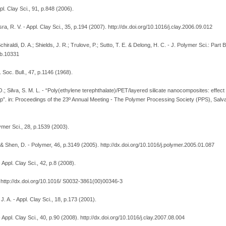
pl. Clay Sci., 91, p.848 (2006).
sra, R. V. - Appl. Clay Sci., 35, p.194 (2007). http://dx.doi.org/10.1016/j.clay.2006.09.012
chiraldi, D. A.; Shields, J. R.; Trulove, P.; Sutto, T. E. & Delong, H. C. - J. Polymer Sci.: Part
lb.10331
 Soc. Bull., 47, p.1146 (1968).
 O.; Silva, S. M. L. - “Poly(ethylene terephthalate)/PET/layered silicate nanocomposites: effect
hip”. in: Proceedings of the 23º Annual Meeting - The Polymer Processing Society (PPS), Sal
mer Sci., 28, p.1539 (2003).
M. & Shen, D. - Polymer, 46, p.3149 (2005). http://dx.doi.org/10.1016/j.polymer.2005.01.087
- Appl. Clay Sci., 42, p.8 (2008).
 http://dx.doi.org/10.1016/ S0032-3861(00)00346-3
. A. - Appl. Clay Sci., 18, p.173 (2001).
Appl. Clay Sci., 40, p.90 (2008). http://dx.doi.org/10.1016/j.clay.2007.08.004