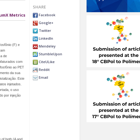
SHARE
umX Metrics
Facebook
Google+
Twitter
LinkedIn
fosfônio (F) e
Mendeley
oram
StumbleUpon
ca de
CiteULike
ufaturados com
 fosfônio ao PET
Reddit
umento da sua
Email
stalização. Este
atos injetados.
rtada, o uso
do por injeção
 of both (A and