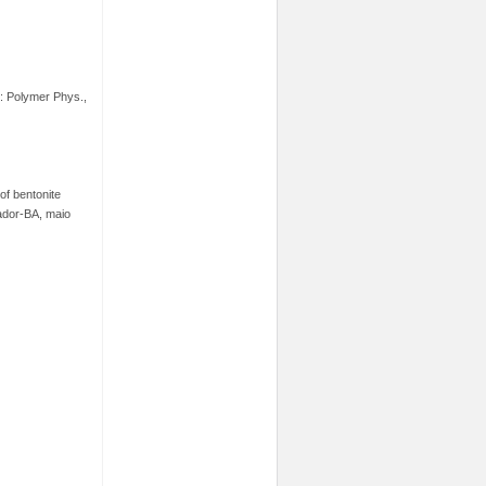
 B: Polymer Phys.,
 of bentonite
vador-BA, maio