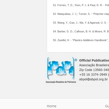
51. Fornes, T. D.; Yoon, P. J. & Paul, D. R. - P
52. Matayabas, J. J.; Turner, S. - “Polymer-cl
53. Wang, Y.; Gao, J.; Ma, Y. & Agarwal, U. S. 
54. Barber, G. D.; Calhoun, B. H. & Moore, R. B
55. Zweifel, H. - “Plastics Additives Handbook”
Home
Gu