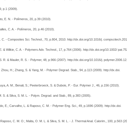
9, p.1 (2009).
Ito, E. N. - Polímeros, 20, p.39 (2010).
 Salles, C. A. - Polímeros, 20, p.46 (2010).
. C. - Composites Sci. Technol., 70, p.804, 2010. http://dx.doi.org/10.1016/j. compscitech.20
. & Wilkie, C. A. - Polymers Adv. Technol., 17, p.764 (2006). http://dx.doi.org/10.1002/ pat.75
 S. R. & Mauler, R. S. - Polymer, 48, p.966 (2007). http://dx.doi.org/10.1016/j. polymer.2006.1
.; Zhou, H.; Zhang, S. & Yang, M. - Polymer Degrad. Stab., 94, p.113 (2009). http://dx.doi.
ya, A. M.; Benali, S.; Peeterbroeck, S. & Dubois, P. - Eur. Polymer J., 46, p.156 (2010).
M. S. & Silva, S. M. L. - Polym. Degrad. and Stab., 89, p.383 (2005).
nedo, E.; Carvalho, L. & Raposo, C. M. - Polymer Eng. Sci., 49, p.1696 (2009). http://dx.doi.
.; Raposo, C. M. O.; Malta, O. M. L. & Silva, S. M. L. - J. Thermal Anal. Calorim., 100, p.563 (2