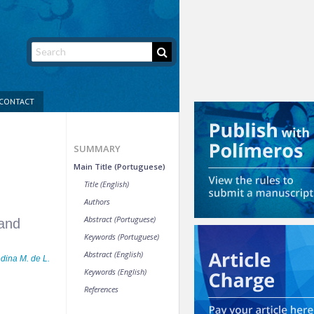
CONTACT
SUMMARY
Main Title (Portuguese)
Title (English)
Authors
Abstract (Portuguese)
 and
Keywords (Portuguese)
Abstract (English)
édina M. de L.
Keywords (English)
References