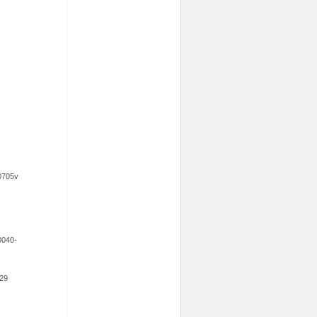
20705v
S0040-
029