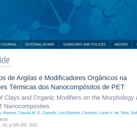
E JOURNAL
EDITORIAL BOARD
GUIDELINES AND POLICIES
ARCHIVE
icle
pos de Argilas e Modificadores Orgânicos na
ades Térmicas dos Nanocompósitos de PET
 of Clays and Organic Modifiers on the Morphology
ET Nanocomposites
o
;
Raposo, Claudia M. O.
;
Canedo, Luís Eduardo
;
Carvalho, Laura H. de
;
Silva, Su
00035
1, n3,
p.195-203, 2011