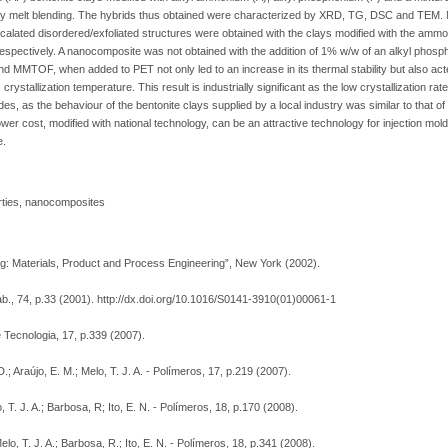
 by melt blending. The hybrids thus obtained were characterized by XRD, TG, DSC and TEM
rcalated disordered/exfoliated structures were obtained with the clays modified with the amm
spectively. A nanocomposite was not obtained with the addition of 1% w/w of an alkyl phosp
MMTOF, when added to PET not only led to an increase in its thermal stability but also ac
rystallization temperature. This result is industrially significant as the low crystallization r
sides, as the behaviour of the bentonite clays supplied by a local industry was similar to that o
 lower cost, modified with national technology, can be an attractive technology for injection mo
e.
erties, nanocomposites
g: Materials, Product and Process Engineering”, New York (2002).
Stab., 74, p.33 (2001). http://dx.doi.org/10.1016/S0141-3910(01)00061-1
e Tecnologia, 17, p.339 (2007).
 D.; Araújo, E. M.; Melo, T. J. A. - Polímeros, 17, p.219 (2007).
lo, T. J. A.; Barbosa, R; Ito, E. N. - Polímeros, 18, p.170 (2008).
Melo, T. J. A.; Barbosa, R.; Ito, E. N. - Polímeros, 18, p.341 (2008).