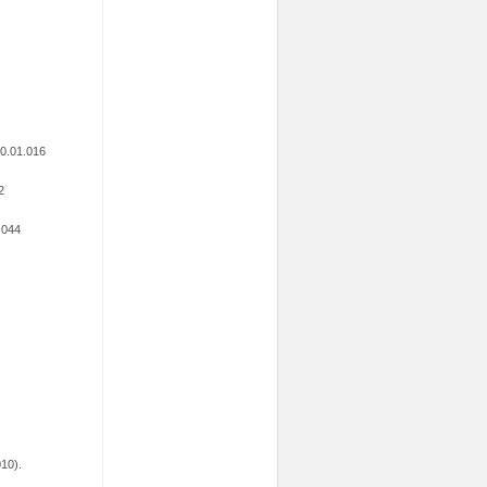
10.01.016
2
2.044
010).