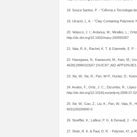
18. Souza Santos, P. - “Ciência e Tecnologia de
19. Utracki, L. A. - “Clay-Containing Polymeri
20. Velasco, J. I.; Ardanuy, M.; Miralles, L.; 
http://dx.doi.org/10.1002/masy.200550307
21. Vaia, R. A.; Rachel, K. T. & Giannelis, E. P
22. Hasegawa, N.; Kawasumi, M.; Kato, M.; Usuki
4628(19980103)67:1%3C87::AID-APP10%3E3.
23. Xie, W.; Xie, R.; Pan, W-P.; Hunter, D.; Koe
24. Avalos, F.; Ortiz, J. C.; Zitzumbo, R.; Lópe
http://dx.doi.org/10.1016/j.eurpolymj.2008.07.0
25. Xie, W.; Gao, Z.; Liu, K.; Pan, W.; Vaia, R.
6031(00)00690-0
26. Stoeffler, K.; Lafleur, P. G. & Denault, J. 
27. Shah, R. K. & Paul, D. R. - Polymer, 47, p.4