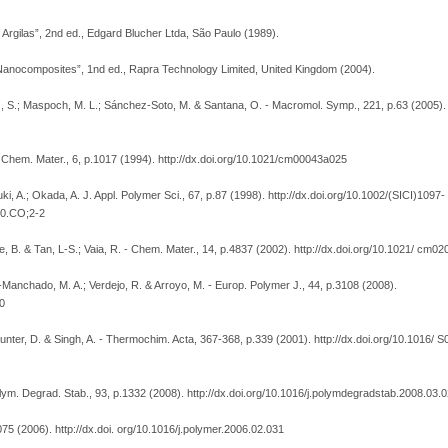
 Argilas”, 2nd ed., Edgard Blucher Ltda, São Paulo (1989).
c Nanocomposites”, 1nd ed., Rapra Technology Limited, United Kingdom (2004).
Ortiz, S.; Maspoch, M. L.; Sánchez-Soto, M. & Santana, O. - Macromol. Symp., 221, p.63 (2005).
. - Chem. Mater., 6, p.1017 (1994). http://dx.doi.org/10.1021/cm00043a025
, A.; Okada, A. J. Appl. Polymer Sci., 67, p.87 (1998). http://dx.doi.org/10.1002/(SICI)1097-
0.CO;2-2
ne, B. & Tan, L-S.; Vaia, R. - Chem. Mater., 14, p.4837 (2002). http://dx.doi.org/10.1021/ cm0
z-Manchado, M. A.; Verdejo, R. & Arroyo, M. - Europ. Polymer J., 44, p.3108 (2008).
20
; Hunter, D. & Singh, A. - Thermochim. Acta, 367-368, p.339 (2001). http://dx.doi.org/10.1016/ 
- Polym. Degrad. Stab., 93, p.1332 (2008). http://dx.doi.org/10.1016/j.polymdegradstab.2008.03.
075 (2006). http://dx.doi. org/10.1016/j.polymer.2006.02.031