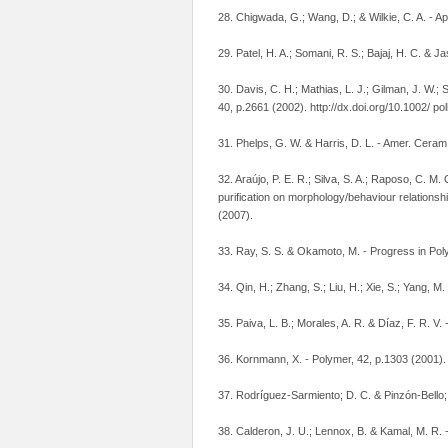
28. Chigwada, G.; Wang, D.; & Wilkie, C. A. - Ap
29. Patel, H. A.; Somani, R. S.; Bajaj, H. C. & Ja
30. Davis, C. H.; Mathias, L. J.; Gilman, J. W.; S
40, p.2661 (2002). http://dx.doi.org/10.1002/ po
31. Phelps, G. W. & Harris, D. L. - Amer. Ceram.
32. Araújo, P. E. R.; Silva, S. A.; Raposo, C. M.
purification on morphology/behaviour relations
(2007).
33. Ray, S. S. & Okamoto, M. - Progress in Poly
34. Qin, H.; Zhang, S.; Liu, H.; Xie, S.; Yang, 
35. Paiva, L. B.; Morales, A. R. & Díaz, F. R. V. 
36. Kornmann, X. - Polymer, 42, p.1303 (2001).
37. Rodríguez-Sarmiento; D. C. & Pinzón-Bello; J
38. Calderon, J. U.; Lennox, B. & Kamal, M. R. - 