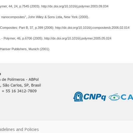
olymer, 44, 24, p.7545 (2003). http://dx.doi.org/10.1016/j.polymer.2003.09.034
ay nanocomposites”, John Wiley & Sons Ltda, New York (2000).
- Composites: Part B, 37, p.399 (2006). http://dx.doi.org/10.1016/j.compositesb.2006.02.014
. - Polymer, 46, p.6706 (2005). http://dx.doi.org/10.1016/j.polymer.2005.05.024
, Hanser Publishers, Munich (2001).
idelines and Policies