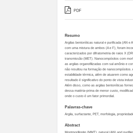
PDF
Resumo
Argilas bentoníticas natural e purificada (AN e
com uma mistura de ambos (A e F), foram inco
caracterizados por difratometria de raios X (DR
transmissão (MET). Nanocompósitos com morfol
as argilas organofilizadas com sal amônio e co
não resultou na formação de nanocompósitos.
estabilidade térmica, além de atuarem como ag
resultado é significativo do ponto de vista indu
Além disso, como as argilas bentoníticas forn
dessa matéria-prima de menor custo, modificad
onde o custo é um fator primordial.
Palavras-chave
Argila, surfactante, PET, morfologia, propried
Abstract
Montmorillonite (MMT), natural (AN) and purifie