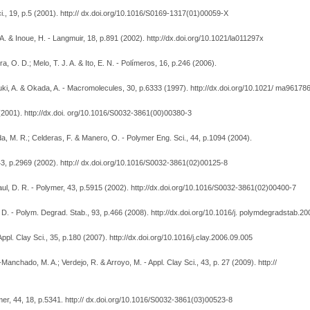
y Sci., 19, p.5 (2001). http:// dx.doi.org/10.1016/S0169-1317(01)00059-X
. A. & Inoue, H. - Langmuir, 18, p.891 (2002). http://dx.doi.org/10.1021/la011297x
ra, O. D.; Melo, T. J. A. & Ito, E. N. - Polímeros, 16, p.246 (2006).
i, A. & Okada, A. - Macromolecules, 30, p.6333 (1997). http://dx.doi.org/10.1021/ ma96178
 (2001). http://dx.doi. org/10.1016/S0032-3861(00)00380-3
da, M. R.; Celderas, F. & Manero, O. - Polymer Eng. Sci., 44, p.1094 (2004).
43, p.2969 (2002). http:// dx.doi.org/10.1016/S0032-3861(02)00125-8
Paul, D. R. - Polymer, 43, p.5915 (2002). http://dx.doi.org/10.1016/S0032-3861(02)00400-7
, D. - Polym. Degrad. Stab., 93, p.466 (2008). http://dx.doi.org/10.1016/j. polymdegradstab.2
ppl. Clay Sci., 35, p.180 (2007). http://dx.doi.org/10.1016/j.clay.2006.09.005
-Manchado, M. A.; Verdejo, R. & Arroyo, M. - Appl. Clay Sci., 43, p. 27 (2009). http://
lymer, 44, 18, p.5341. http:// dx.doi.org/10.1016/S0032-3861(03)00523-8