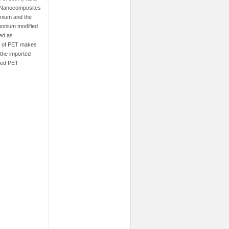
. Nanocomposites
onium and the
honium modified
ted as
ate of PET makes
f the imported
lded PET