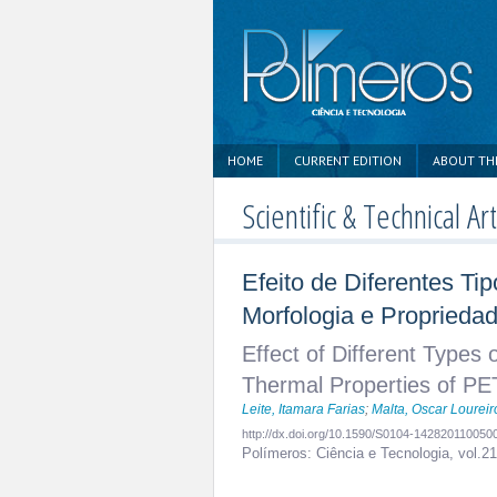
HOME
CURRENT EDITION
ABOUT TH
Scientific & Technical Art
Efeito de Diferentes Ti
Morfologia e Propried
Effect of Different Types
Thermal Properties of P
Leite, Itamara Farias
;
Malta, Oscar Loureir
http://dx.doi.org/10.1590/S0104-142820110050
Polímeros: Ciência e Tecnologia,
vol.2